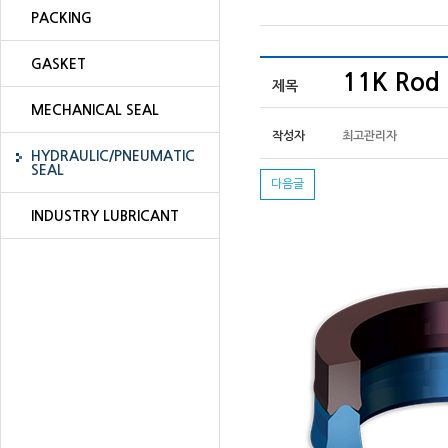
PACKING
GASKET
11K Rod 
제목
MECHANICAL SEAL
작성자
최고관리자
HYDRAULIC/PNEUMATIC
SEAL
다음글
INDUSTRY LUBRICANT