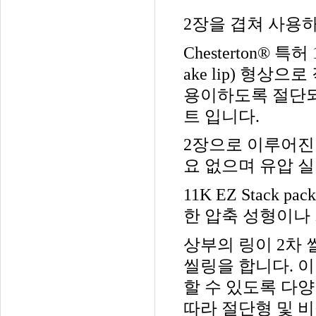
2
장을 겹쳐 사용하
Chesterton®
특허
ake lip) 형
용이하도록 절단
트 입니다
.
2
장으로 이루어진 
요 없으며 유압 
11K EZ Stack pack
한 압축 성형이나
상부의 링이
2
차 
씰링을 합니다
.
이
할 수 있도록 다
따라 절단형 및 