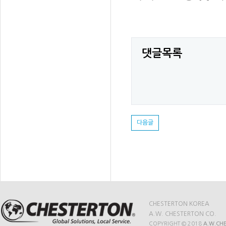
댓글목록
다음글
CHESTERTON KOREA
A.W. CHESTERTON CO.
COPYRIGHT © 2018
A.W.CH