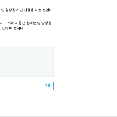
 립 형상을 지닌 단동용
U-
컵 씰입니
다
.
모서리의 둥근 형태는 열 발생을
되도록 해 줍니다
.
목록