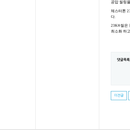
공압 씰링을
체스터톤 2
다
.
23K
®
씰은 
최소화 하고
댓글목록
이전글