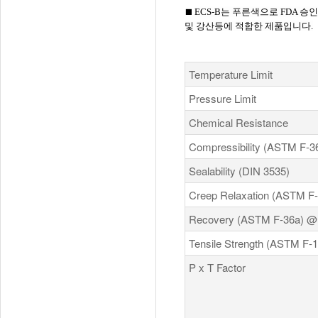
ECS-B는 푸른색으로 FDA 승인
■
및 강산등에 적합한 제품입니다.
​Temperature Limit
Pressure Limit
Chemical Resistance
Compressibility (ASTM F-3
Sealability (DIN 3535)
Creep Relaxation (ASTM F
Recovery (ASTM F-36a) @ 
Tensile Strength (ASTM F-1
P x T Factor