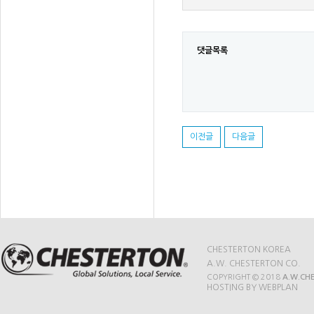
댓글목록
이전글
다음글
CHESTERTON KOREA
A.W. CHESTERTON CO.
COPYRIGHT © 2018
A.W.CH
HOSTING BY WEBPLAN