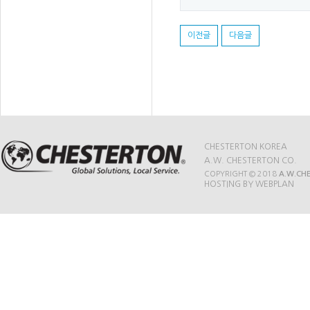
이전글
다음글
CHESTERTON KOREA
A.W. CHESTERTON CO.
COPYRIGHT © 2018
A.W.CH
HOSTING BY WEBPLAN