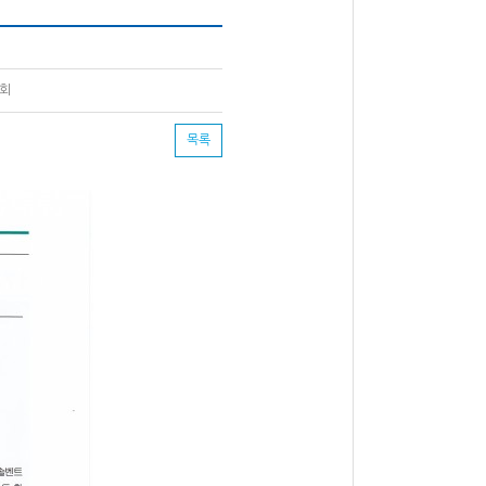
8회
목록